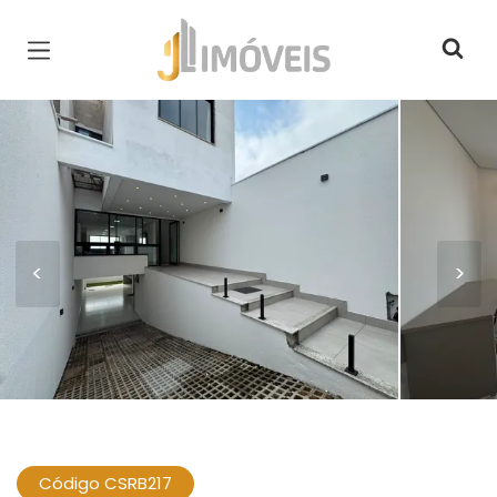
Página inicial
<
>
Código CSRB217