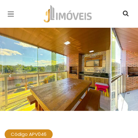
Página inicial
<
>
Código APV046