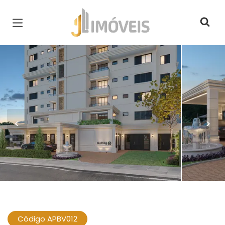
Página inicial
<
>
Código APBV012