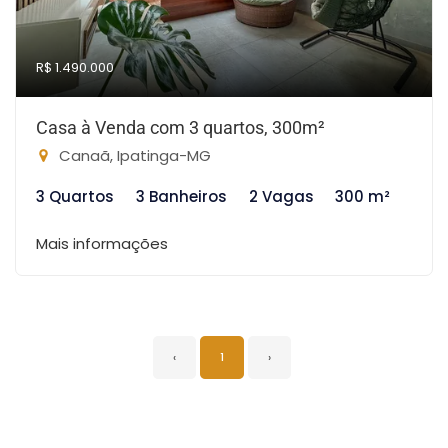
R$ 1.490.000
Casa à Venda com 3 quartos, 300m²
Canaã, Ipatinga-MG
3 Quartos
3 Banheiros
2 Vagas
300 m²
Mais informações
‹
1
›