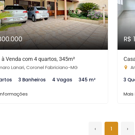
800.000
R$ 
 à Venda com 4 quartos, 345m²
Casa
aro Lanari, Coronel Fabriciano-MG
Am
artos
3 Banheiros
4 Vagas
345 m²
3 Qu
 informações
Mais
‹
1
›