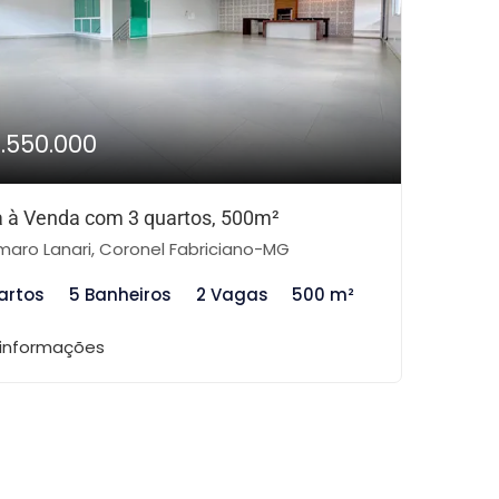
1.550.000
 à Venda com 3 quartos, 500m²
aro Lanari, Coronel Fabriciano-MG
artos
5 Banheiros
2 Vagas
500 m²
 informações