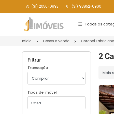
(31) 2050-0993
(31) 98852-6960
Página inicial
Todas as categ
Início
Casas à venda
Coronel Fabricia
2 Ca
Filtrar
Transação
Ordenar
Tipos de imóvel