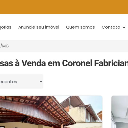
orias
Anuncie seu imóvel
Quem somos
Contato
no/MG
sas à Venda em Coronel Fabricia
 por