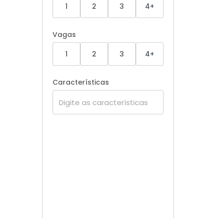
1
2
3
4+
Vagas
1
2
3
4+
Características