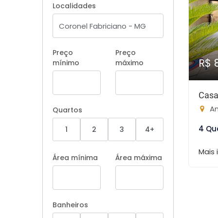
Localidades
Preço
Preço
R$ 
mínimo
máximo
Casa
Am
Quartos
4 Qu
1
2
3
4+
Mais
Área mínima
Área máxima
Banheiros