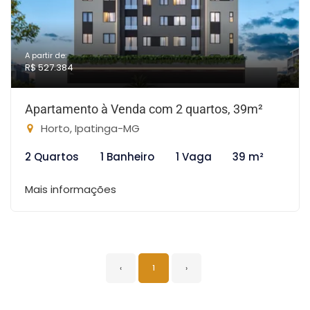
A partir de:
R$ 527.384
Apartamento à Venda com 2 quartos, 39m²
Horto, Ipatinga-MG
2 Quartos
1 Banheiro
1 Vaga
39 m²
Mais informações
‹
1
›