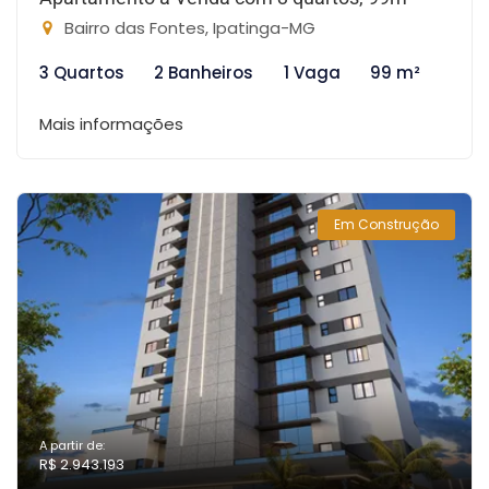
Bairro das Fontes, Ipatinga-MG
3 Quartos
2 Banheiros
1 Vaga
99 m²
Mais informações
Em Construção
A partir de:
R$ 2.943.193