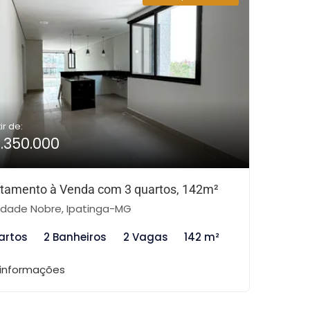
ir de:
1.350.000
tamento à Venda com 3 quartos, 142m²
dade Nobre, Ipatinga-MG
artos
2 Banheiros
2 Vagas
142 m²
 informações