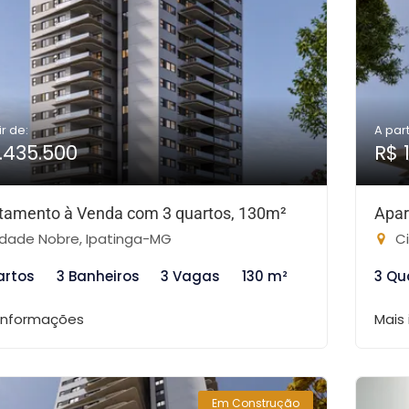
ir de:
A part
1.435.500
R$ 
tamento à Venda com 3 quartos, 130m²
Apar
dade Nobre, Ipatinga-MG
Ci
artos
3 Banheiros
3 Vagas
130 m²
3 Qu
 informações
Mais
Em Construção