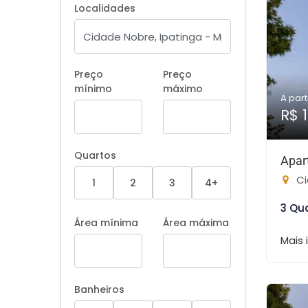
Localidades
Preço
Preço
mínimo
máximo
A part
R$ 
Quartos
Apar
Ci
1
2
3
4+
3 Qu
Área mínima
Área máxima
Mais
Banheiros