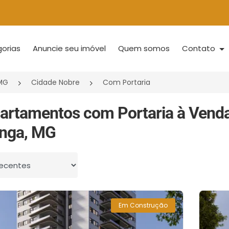
orias
Anuncie seu imóvel
Quem somos
Contato
/MG
Cidade Nobre
Com Portaria
artamentos com Portaria à Vend
inga, MG
 por
Em Construção