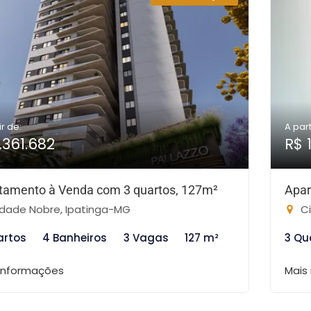
ir de:
A part
.361.682
R$ 
tamento à Venda com 3 quartos, 127m²
Apar
dade Nobre, Ipatinga-MG
Ci
artos
4 Banheiros
3 Vagas
127 m²
3 Qu
 informações
Mais