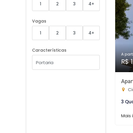
1
2
3
4+
Vagas
1
2
3
4+
Características
A part
R$ 1
Apar
Ci
3 Qu
Mais