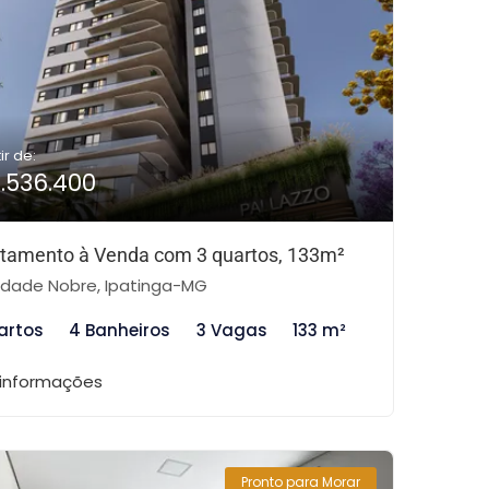
ir de:
1.536.400
tamento à Venda com 3 quartos, 133m²
dade Nobre, Ipatinga-MG
artos
4 Banheiros
3 Vagas
133 m²
 informações
Pronto para Morar