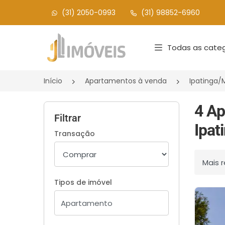
(31) 2050-0993
(31) 98852-6960
Página inicial
Todas as categ
Início
Apartamentos à venda
Ipatinga
4 Ap
Filtrar
Ipat
Transação
Ordenar
Tipos de imóvel