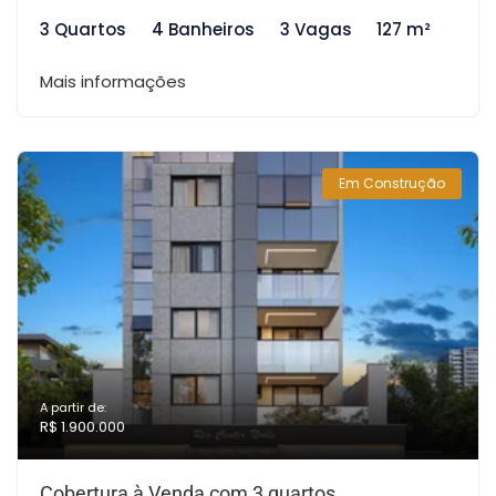
3 Quartos
4 Banheiros
3 Vagas
127 m²
Mais informações
Em Construção
A partir de:
R$ 1.900.000
Cobertura à Venda com 3 quartos