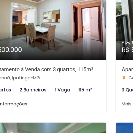
A part
500.000
R$ 
tamento à Venda com 3 quartos, 115m²
Apar
naã, Ipatinga-MG
Ca
artos
2 Banheiros
1 Vaga
115 m²
3 Qu
 informações
Mais