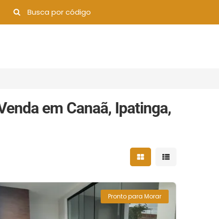
Venda em Canaã, Ipatinga,
Mostrar resultados 
Mostrar result
Pronto para Morar