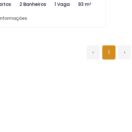
artos
2 Banheiros
1 Vaga
93 m²
 informações
‹
1
›