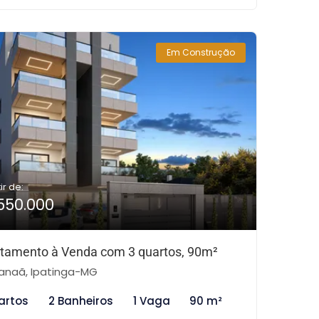
Em Construção
ir de:
550.000
tamento à Venda com 3 quartos, 90m²
naã, Ipatinga-MG
artos
2 Banheiros
1 Vaga
90 m²