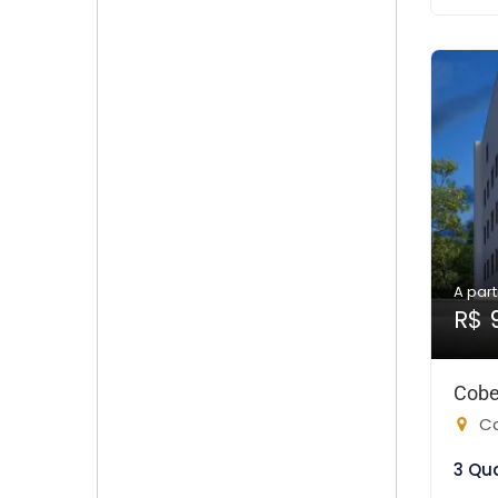
A part
R$ 
Cobe
Ca
3 Qu