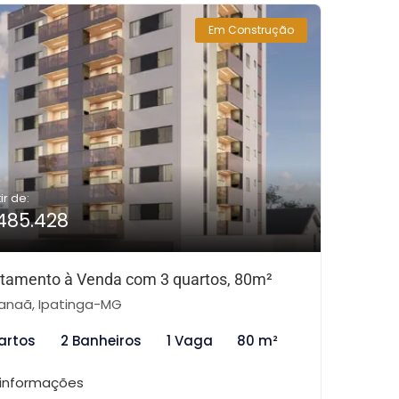
Em Construção
ir de:
485.428
tamento à Venda com 3 quartos, 80m²
naã, Ipatinga-MG
artos
2 Banheiros
1 Vaga
80 m²
 informações