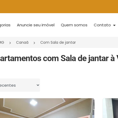
orias
Anuncie seu imóvel
Quem somos
Contato
/MG
Canaã
Com Sala de jantar
artamentos com Sala de jantar à 
 por