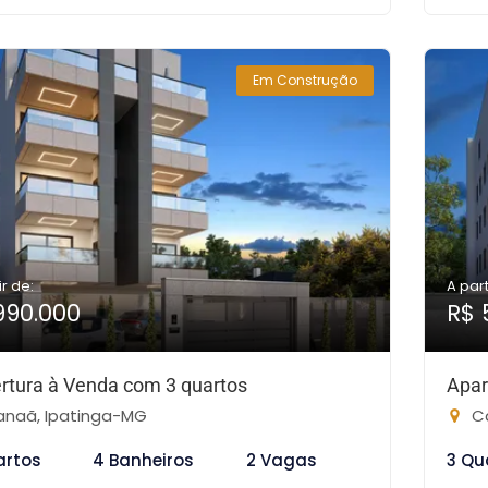
Em Construção
ir de:
A part
990.000
R$ 
rtura à Venda com 3 quartos
Apar
naã, Ipatinga-MG
Ca
artos
4 Banheiros
2 Vagas
3 Qu