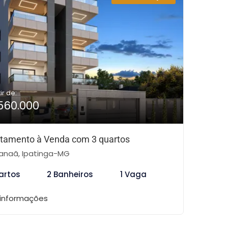
ir de:
560.000
tamento à Venda com 3 quartos
naã, Ipatinga-MG
artos
2 Banheiros
1 Vaga
 informações