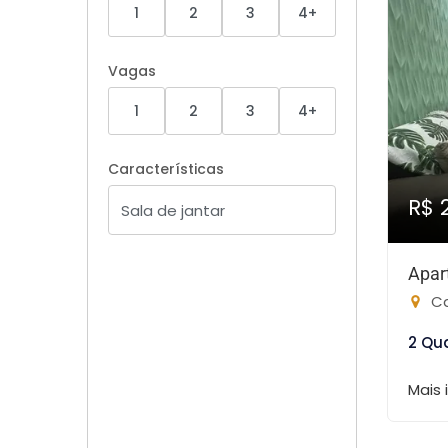
1
2
3
4+
Vagas
1
2
3
4+
Características
R$ 
Apar
Ca
2 Qu
Mais