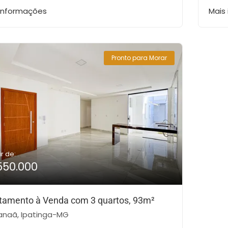
 informações
Mais
Pronto para Morar
ir de:
550.000
tamento à Venda com 3 quartos, 93m²
naã, Ipatinga-MG