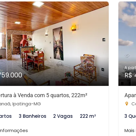
A part
759.000
R$ 
rtura à Venda com 5 quartos, 222m²
Apar
naã, Ipatinga-MG
Ca
artos
3 Banheiros
2 Vagas
222 m²
3 Qu
 informações
Mais