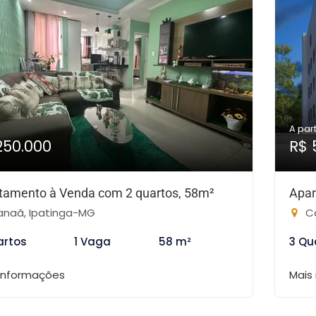
A part
250.000
R$ 
tamento à Venda com 2 quartos, 58m²
Apar
naã, Ipatinga-MG
Ca
artos
1 Vaga
58 m²
3 Qu
 informações
Mais