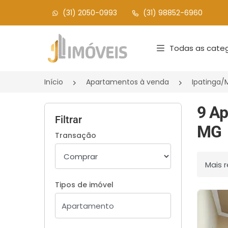
(31) 2050-0993
(31) 98852-6960
Página inicial
Todas as categ
Início
Apartamentos à venda
Ipatinga
9 Ap
Filtrar
MG
Transação
Ordenar
Tipos de imóvel