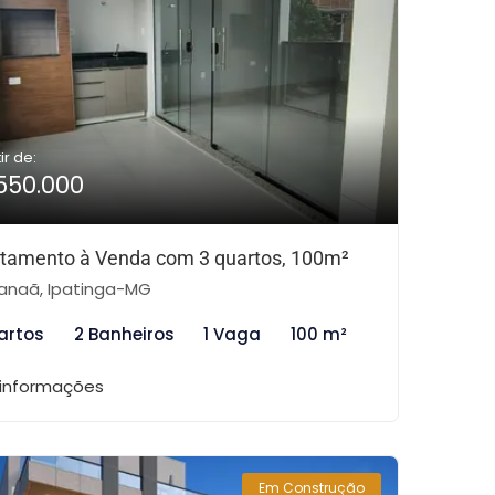
ir de:
550.000
tamento à Venda com 3 quartos, 100m²
naã, Ipatinga-MG
artos
2 Banheiros
1 Vaga
100 m²
 informações
Em Construção