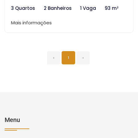
3 Quartos
2 Banheiros
1 Vaga
93 m²
Mais informações
‹
1
›
Menu