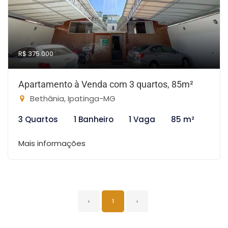
R$ 375.000
Apartamento à Venda com 3 quartos, 85m²
Bethânia, Ipatinga-MG
3 Quartos
1 Banheiro
1 Vaga
85 m²
Mais informações
‹
1
›