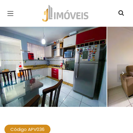
Página inicial
<
>
Código APV036