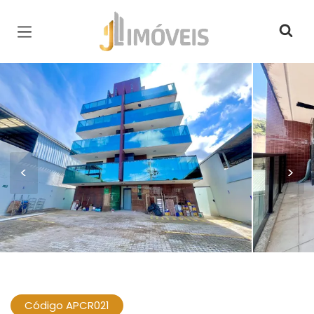
Página inicial
<
>
Código APCR021