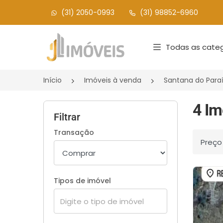
(31) 2050-0993
(31) 98852-6960
Página inicial
Todas as categ
Início
Imóveis à venda
Santana do Para
4 Im
Filtrar
Transação
Ordenar
Tipos de imóvel