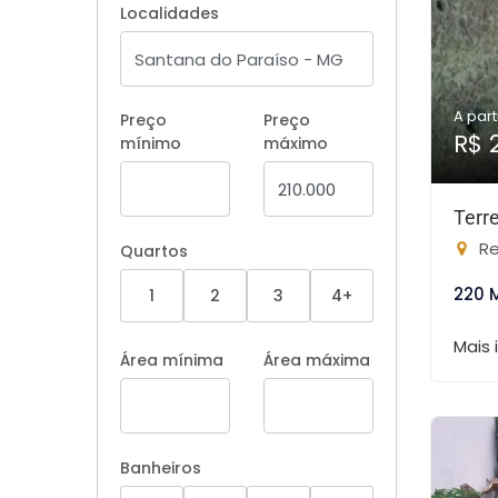
Localidades
A part
Preço
Preço
R$ 
mínimo
máximo
Terr
Re
Quartos
220 
1
2
3
4+
Mais
Área mínima
Área máxima
Banheiros