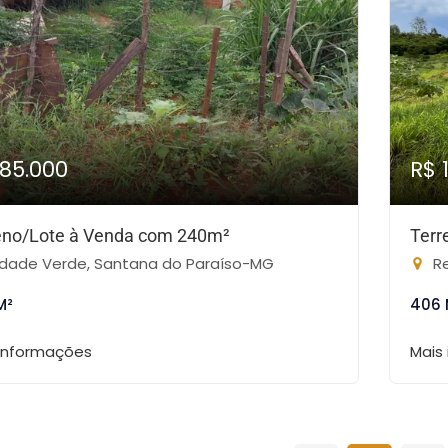
185.000
R$ 
eno/Lote à Venda com 240m²
Terr
dade Verde, Santana do Paraíso-MG
Re
M²
406 
 informações
Mais