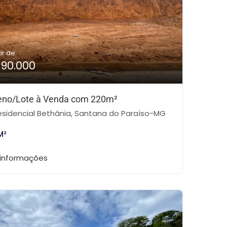
ir de:
190.000
eno/Lote à Venda com 220m²
sidencial Bethânia, Santana do Paraíso-MG
M²
 informações