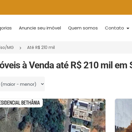
orias
Anuncie seu imóvel
Quem somos
Contato
íso/MG
Até R$ 210 mil
óveis à Venda até R$ 210 mil em
 por