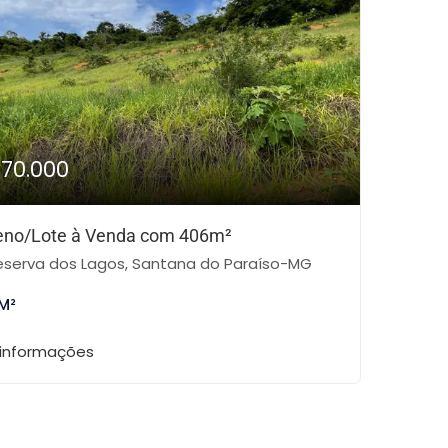
170.000
eno/Lote à Venda com 406m²
serva dos Lagos, Santana do Paraíso-MG
M²
 informações