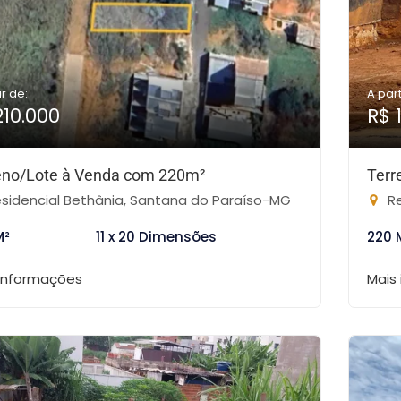
ir de:
A part
210.000
R$ 
eno/Lote à Venda com 220m²
Terr
sidencial Bethânia, Santana do Paraíso-MG
Re
M²
11 x 20 Dimensões
220 
 informações
Mais