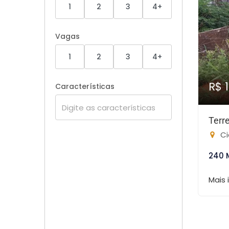
1
2
3
4+
Vagas
1
2
3
4+
R$ 
Características
Terr
Ci
240 
Mais