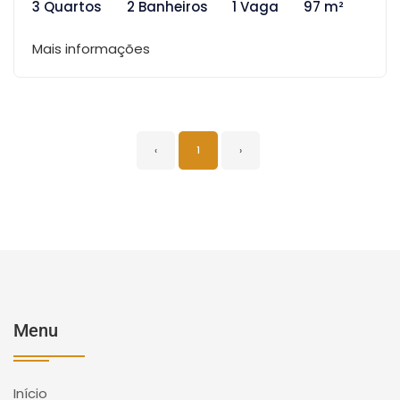
3 Quartos
2 Banheiros
1 Vaga
97 m²
Mais informações
‹
1
›
Menu
Início