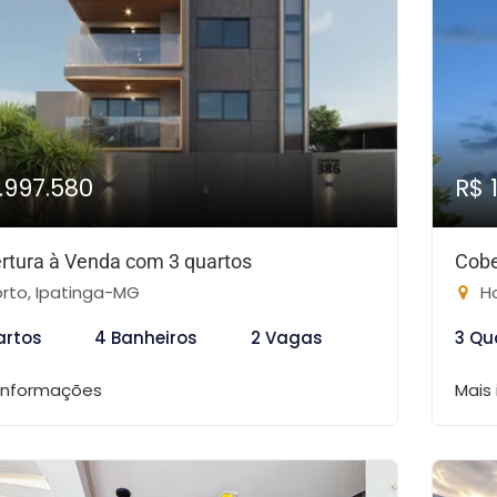
1.997.580
R$ 
rtura à Venda com 3 quartos
Cobe
rto, Ipatinga-MG
Ho
artos
4 Banheiros
2 Vagas
3 Qu
 informações
Mais