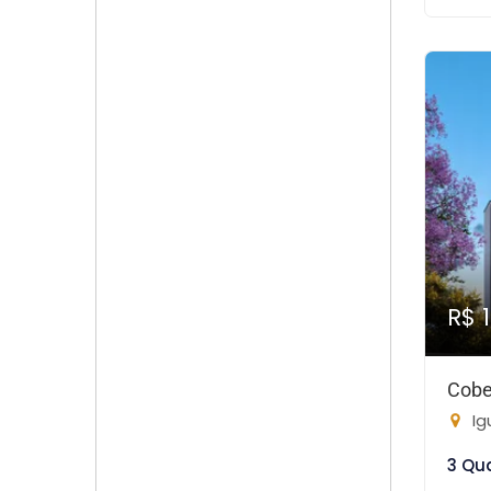
R$ 
Cobe
Ig
3 Qu