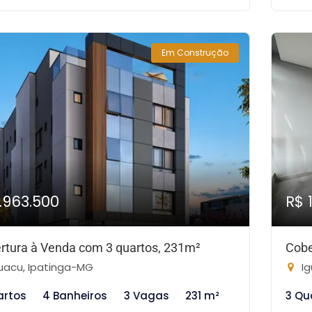
Em Construção
1.963.500
R$ 
rtura à Venda com 3 quartos, 231m²
Cobe
uacu, Ipatinga-MG
Ig
artos
4 Banheiros
3 Vagas
231 m²
3 Qu