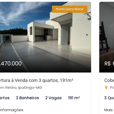
Pronto para Morar
1.470.000
R$ 
rtura à Venda com 3 quartos, 191m²
Cobe
m Retiro, Ipatinga-MG
Pa
artos
3 Banheiros
2 Vagas
191 m²
3 Qu
 informações
Mais