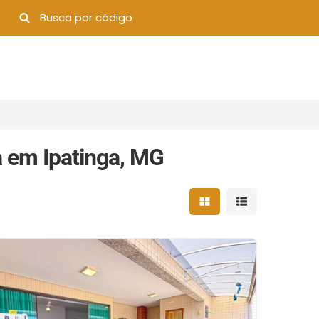
 em Ipatinga, MG
Mostrar resultados 
Mostrar result