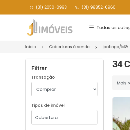
(31) 2050-0993
(31) 98852-6960
Página inicial
Todas as categ
Início
Coberturas à venda
Ipatinga/MG
34 C
Filtrar
Transação
Ordenar
Tipos de imóvel