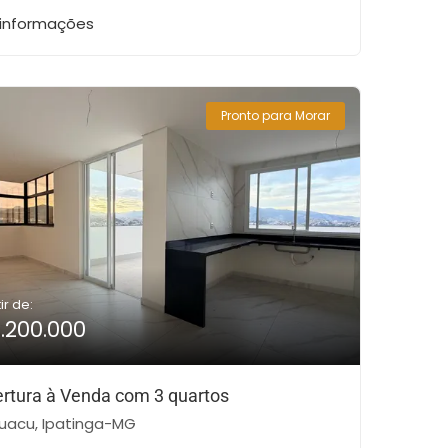
 informações
Pronto para Morar
ir de:
1.200.000
rtura à Venda com 3 quartos
uacu, Ipatinga-MG