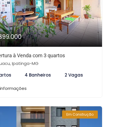
899.000
rtura à Venda com 3 quartos
uacu, Ipatinga-MG
artos
4 Banheiros
2 Vagas
 informações
Em Construção