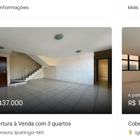
 informações
Mais
A part
437.000
R$ 
rtura à Venda com 3 quartos
Cobe
neza, Ipatinga-MG
Ig