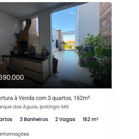
690.000
rtura à Venda com 3 quartos, 162m²
rque das Águas, Ipatinga-MG
artos
3 Banheiros
2 Vagas
162 m²
 informações