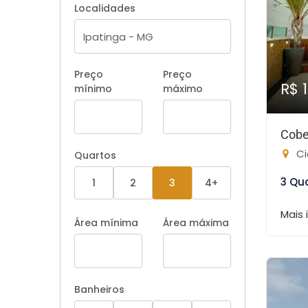
Localidades
Preço
Preço
R$ 
mínimo
máximo
Cobe
Ci
Quartos
3 Qu
1
2
3
4+
Mais
Área mínima
Área máxima
Banheiros