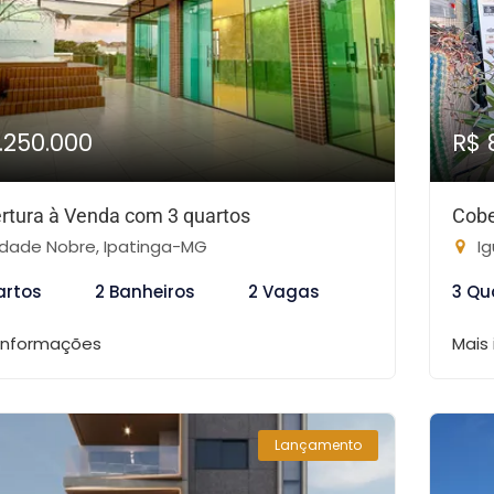
1.250.000
R$ 
rtura à Venda com 3 quartos
Cobe
dade Nobre, Ipatinga-MG
Ig
artos
2 Banheiros
2 Vagas
3 Qu
 informações
Mais
Lançamento