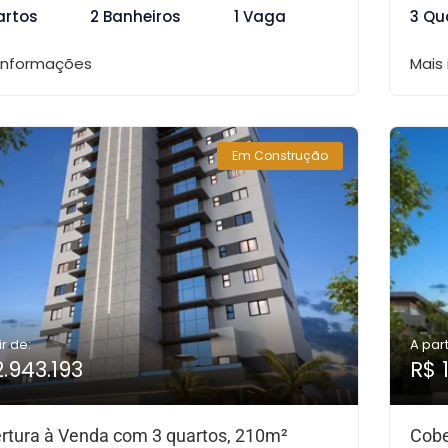
artos
2 Banheiros
1 Vaga
3 Qu
 informações
Mais
Em Construção
ir de:
A part
2.943.193
R$ 
rtura à Venda com 3 quartos, 210m²
Cobe