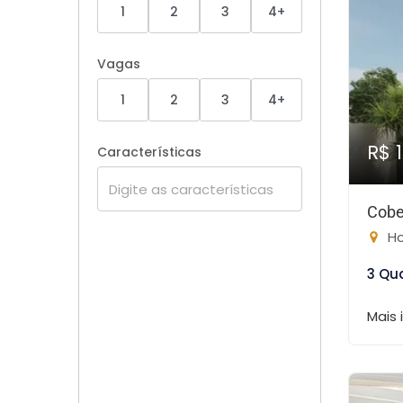
1
2
3
4+
Vagas
1
2
3
4+
R$ 
Características
Cobe
Ho
3 Qu
Mais