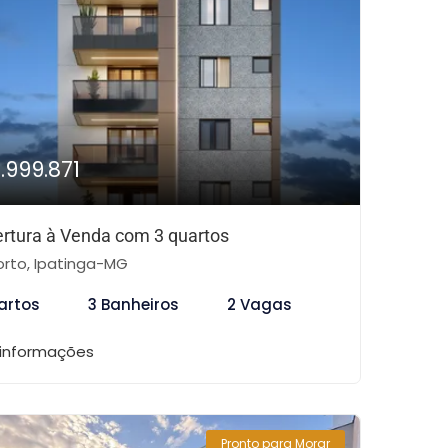
1.999.871
rtura à Venda com 3 quartos
rto, Ipatinga-MG
artos
3 Banheiros
2 Vagas
 informações
Pronto para Morar