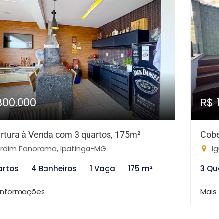
800.000
R$ 
rtura à Venda com 3 quartos, 175m²
Cobe
rdim Panorama, Ipatinga-MG
Ig
artos
4 Banheiros
1 Vaga
175 m²
3 Qu
 informações
Mais