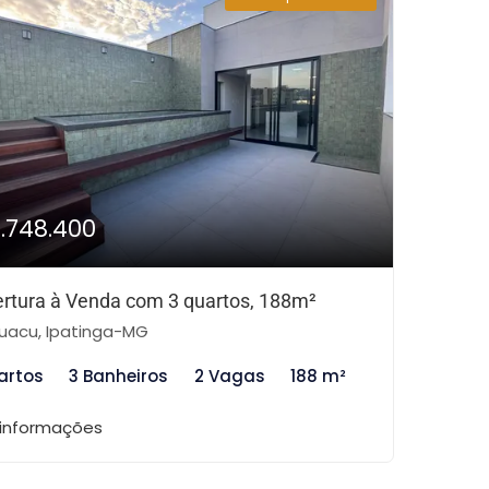
1.748.400
rtura à Venda com 3 quartos, 188m²
uacu, Ipatinga-MG
artos
3 Banheiros
2 Vagas
188 m²
 informações