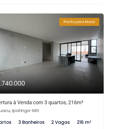
Pronto para Morar
1.740.000
rtura à Venda com 3 quartos, 216m²
uacu, Ipatinga-MG
artos
3 Banheiros
2 Vagas
216 m²