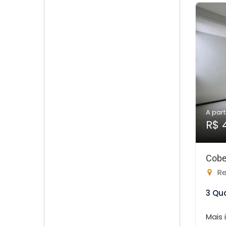
A part
R$ 
Cobe
Re
3 Qu
Mais