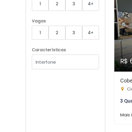
1
2
3
4+
Vagas
1
2
3
4+
Características
R$ 
Cobe
Ci
3 Qu
Mais