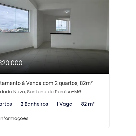
320.000
tamento à Venda com 2 quartos, 82m²
dade Nova, Santana do Paraíso-MG
artos
2 Banheiros
1 Vaga
82 m²
 informações