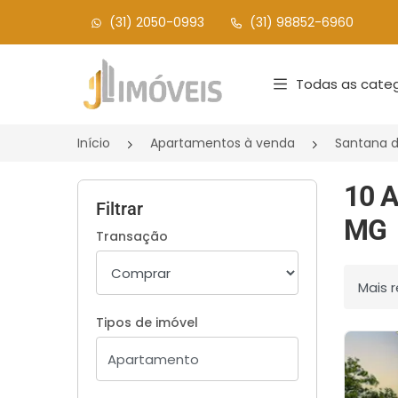
(31) 2050-0993
(31) 98852-6960
Página inicial
Todas as categ
Início
Apartamentos à venda
Santana 
10 A
Filtrar
MG
Transação
Ordenar
Tipos de imóvel