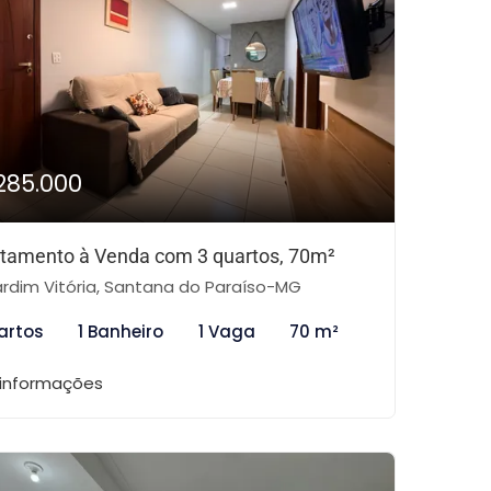
285.000
tamento à Venda com 3 quartos, 70m²
rdim Vitória, Santana do Paraíso-MG
artos
1 Banheiro
1 Vaga
70 m²
 informações