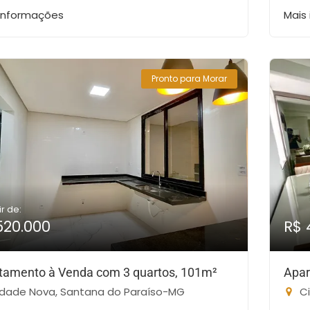
 informações
Mais
Pronto para Morar
ir de:
520.000
R$ 
tamento à Venda com 3 quartos, 101m²
Apar
dade Nova, Santana do Paraíso-MG
Ci