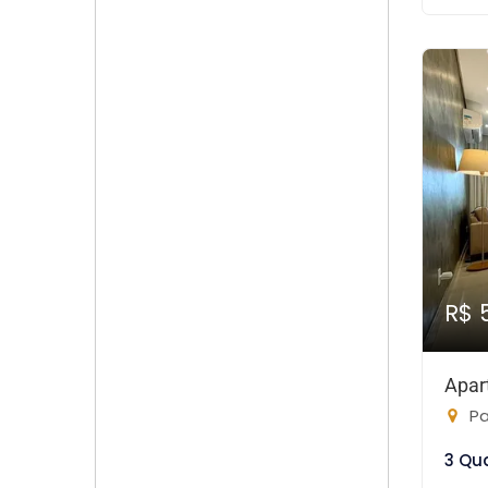
R$ 
Apar
Pa
3 Qu