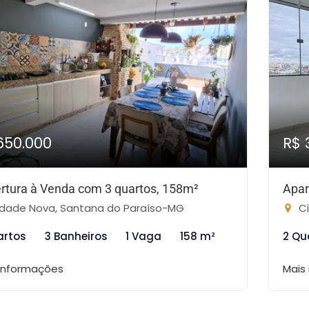
650.000
R$ 
rtura à Venda com 3 quartos, 158m²
Apar
dade Nova, Santana do Paraíso-MG
Ci
artos
3 Banheiros
1 Vaga
158 m²
2 Qu
 informações
Mais