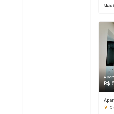
Mais
A part
R$ 
Apar
Ci