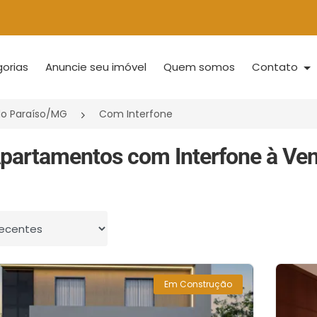
orias
Anuncie seu imóvel
Quem somos
Contato
do Paraíso/MG
Com Interfone
partamentos com Interfone à Ven
 por
Em Construção