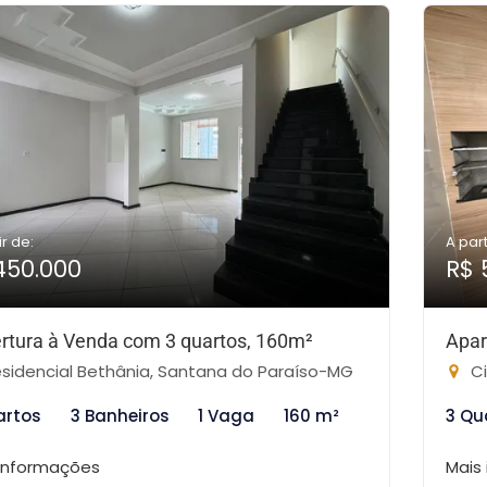
ir de:
A part
450.000
R$ 
rtura à Venda com 3 quartos, 160m²
Apar
sidencial Bethânia, Santana do Paraíso-MG
Ci
artos
3 Banheiros
1 Vaga
160 m²
3 Qu
 informações
Mais