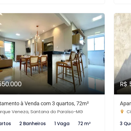
550.000
R$ 
tamento à Venda com 3 quartos, 72m²
Apar
rque Veneza, Santana do Paraíso-MG
Ci
artos
2 Banheiros
1 Vaga
72 m²
3 Qu