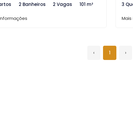
artos
2 Banheiros
2 Vagas
101 m²
3 Qu
 informações
Mais
‹
1
›