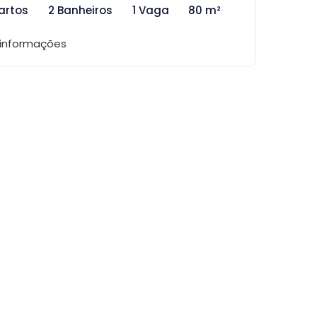
artos
2 Banheiros
1 Vaga
80 m²
 informações