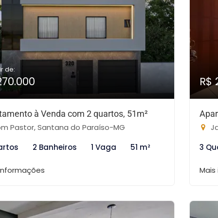
ir de:
270.000
R$ 
tamento à Venda com 2 quartos, 51m²
Apar
m Pastor, Santana do Paraíso-MG
Ja
artos
2 Banheiros
1 Vaga
51 m²
3 Qu
 informações
Mais