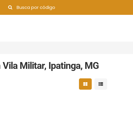
la Militar, Ipatinga, MG
Mostrar resultados 
Mostrar result