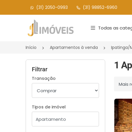
(31) 2050-0993
(31) 98852-6960
Página inicial
Todas as categ
Início
Apartamentos à venda
Ipatinga
1 Ap
Filtrar
Transação
Ordenar
Tipos de imóvel