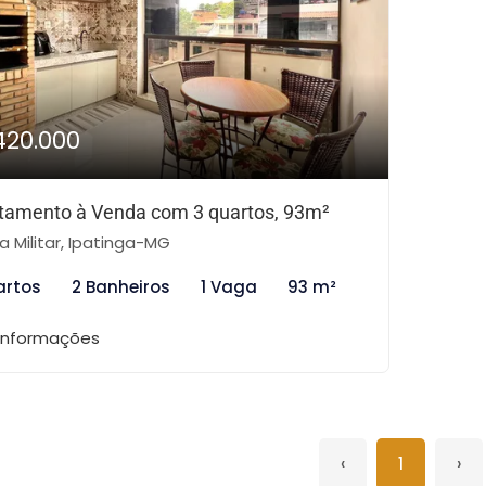
420.000
tamento à Venda com 3 quartos, 93m²
la Militar, Ipatinga-MG
artos
2 Banheiros
1 Vaga
93 m²
 informações
‹
1
›