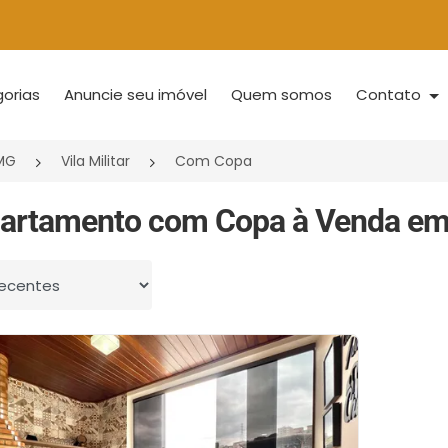
orias
Anuncie seu imóvel
Quem somos
Contato
/MG
Vila Militar
Com Copa
artamento com Copa à Venda em Vi
 por