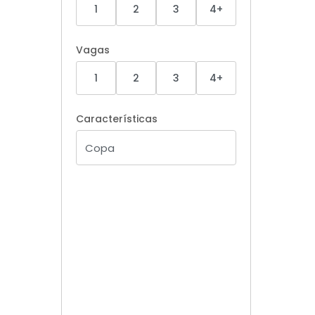
1
2
3
4+
Vagas
1
2
3
4+
Características