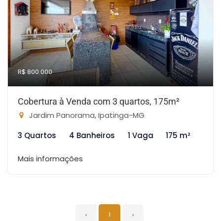
R$ 800.000
Cobertura à Venda com 3 quartos, 175m²
Jardim Panorama, Ipatinga-MG
3 Quartos
4 Banheiros
1 Vaga
175 m²
Mais informações
‹
1
›