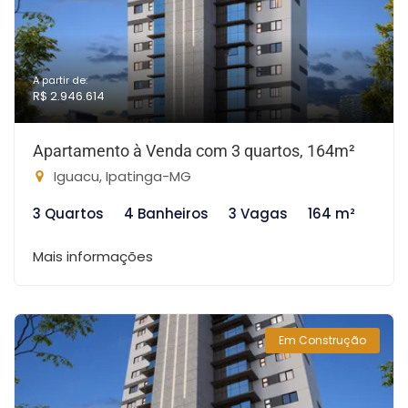
A partir de:
R$ 2.946.614
Apartamento à Venda com 3 quartos, 164m²
Iguacu, Ipatinga-MG
3 Quartos
4 Banheiros
3 Vagas
164 m²
Mais informações
Em Construção