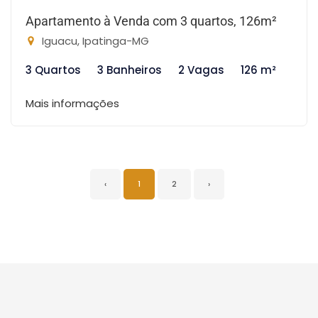
Apartamento à Venda com 3 quartos, 126m²
Iguacu, Ipatinga-MG
3 Quartos
3 Banheiros
2 Vagas
126 m²
Mais informações
‹
1
2
›