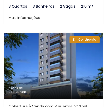
3 Quartos
3 Banheiros
2 Vagas
216 m²
Mais informações
Em Construção
A partir de:
R$ 1.519.200
Cobertura à Venda com 3 quartos, 211m²