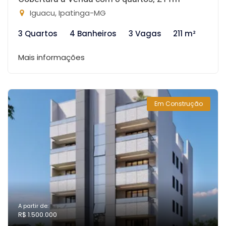
Iguacu, Ipatinga-MG
3 Quartos
4 Banheiros
3 Vagas
211 m²
Mais informações
Em Construção
A partir de:
R$ 1.500.000