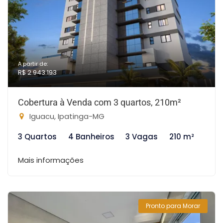
A partir de:
R$ 2.943.193
Cobertura à Venda com 3 quartos, 210m²
Iguacu, Ipatinga-MG
3 Quartos
4 Banheiros
3 Vagas
210 m²
Mais informações
Pronto para Morar