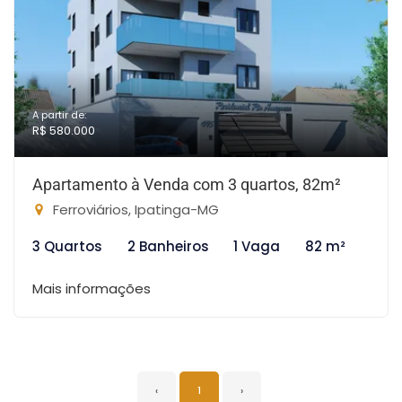
A partir de:
R$ 580.000
Apartamento à Venda com 3 quartos, 82m²
Ferroviários, Ipatinga-MG
3 Quartos
2 Banheiros
1 Vaga
82 m²
Mais informações
‹
1
›