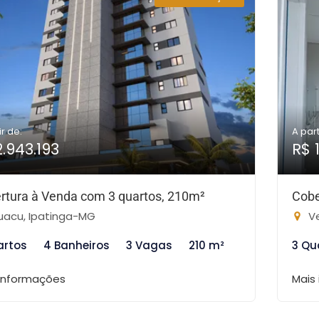
ir de:
A part
2.943.193
R$ 
rtura à Venda com 3 quartos, 210m²
Cobe
uacu, Ipatinga-MG
Ve
artos
4 Banheiros
3 Vagas
210 m²
3 Qu
 informações
Mais