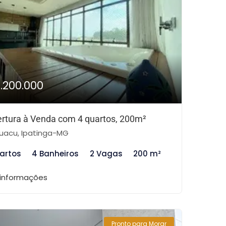
1.200.000
rtura à Venda com 4 quartos, 200m²
uacu, Ipatinga-MG
artos
4 Banheiros
2 Vagas
200 m²
 informações
Pronto para Morar