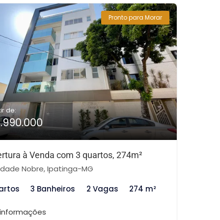
Pronto para Morar
ir de:
1.990.000
rtura à Venda com 3 quartos, 274m²
dade Nobre, Ipatinga-MG
artos
3 Banheiros
2 Vagas
274 m²
 informações