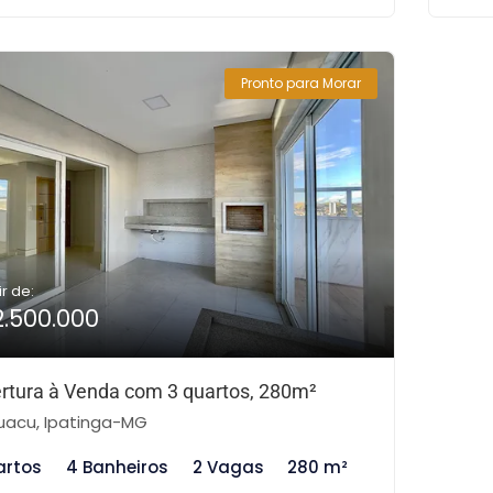
Pronto para Morar
ir de:
2.500.000
rtura à Venda com 3 quartos, 280m²
uacu, Ipatinga-MG
artos
4 Banheiros
2 Vagas
280 m²