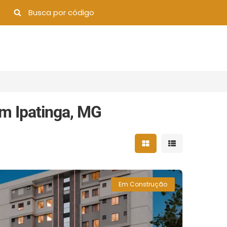
m Ipatinga, MG
Mostrar resultados 
Mostrar result
Em Construção