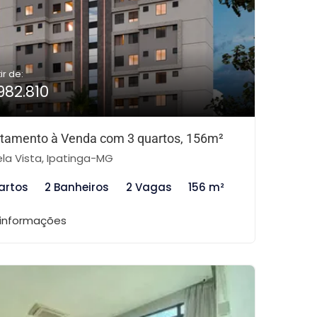
ir de:
982.810
tamento à Venda com 3 quartos, 156m²
la Vista, Ipatinga-MG
artos
2 Banheiros
2 Vagas
156 m²
 informações