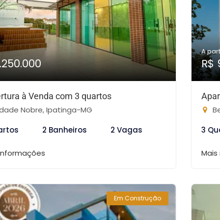
A part
1.250.000
R$ 
rtura à Venda com 3 quartos
Apar
dade Nobre, Ipatinga-MG
Be
artos
2 Banheiros
2 Vagas
3 Qu
 informações
Mais
Em Construção