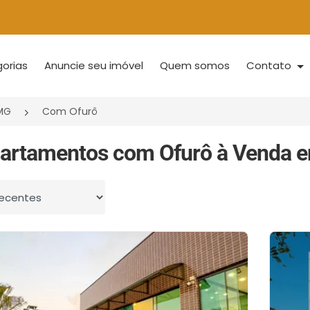
orias
Anuncie seu imóvel
Quem somos
Contato
/MG
Com Ofurô
artamentos com Ofurô à Venda e
 por