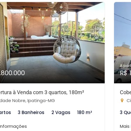
A part
1.800.000
R$ 
rtura à Venda com 3 quartos, 180m²
Cobe
dade Nobre, Ipatinga-MG
Ci
artos
3 Banheiros
2 Vagas
180 m²
3 Qu
 informações
Mais