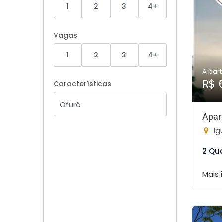
1
2
3
4+
Vagas
1
2
3
4+
A part
R$ 
Características
Apar
Ig
2 Qu
Mais