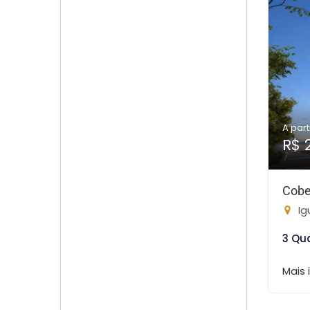
A part
R$ 
Cobe
Ig
3 Qu
Mais