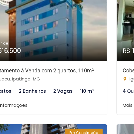
ir de:
616.500
R$ 
tamento à Venda com 2 quartos, 110m²
Cobe
uacu, Ipatinga-MG
Ig
artos
2 Banheiros
2 Vagas
110 m²
4 Qu
 informações
Mais
Em Construção