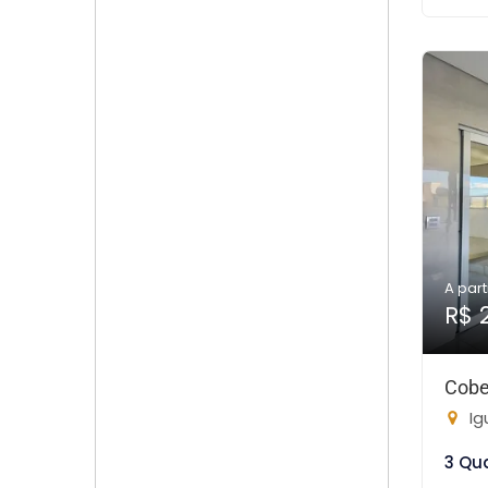
A part
R$ 
Cobe
Ig
3 Qu