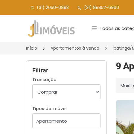
(31) 2050-0993
(31) 98852-6960
Página inicial
Todas as categ
Início
Apartamentos à venda
Ipatinga
9 Ap
Filtrar
Transação
Ordenar
Tipos de imóvel