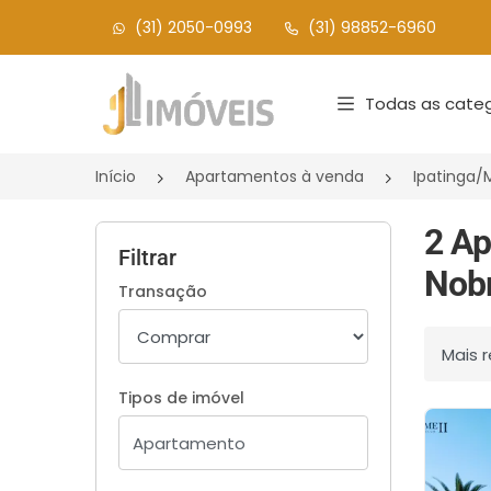
(31) 2050-0993
(31) 98852-6960
Página inicial
Todas as categ
Início
Apartamentos à venda
Ipatinga
2 Ap
Filtrar
Nobr
Transação
Ordenar
Tipos de imóvel