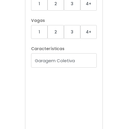
1
2
3
4+
Vagas
1
2
3
4+
Características