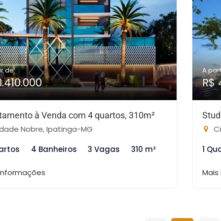
ir de:
A part
3.410.000
R$ 
tamento à Venda com 4 quartos, 310m²
Stud
dade Nobre, Ipatinga-MG
Ci
artos
4 Banheiros
3 Vagas
310 m²
1 Qu
 informações
Mais