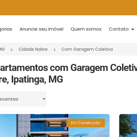
orias
Anuncie seu imóvel
Quem somos
Contato
/MG
Cidade Nobre
Com Garagem Coletiva
artamentos com Garagem Coleti
e, Ipatinga, MG
 por
Em Construção