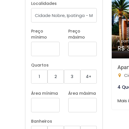
Localidades
Preço
Preço
mínimo
máximo
A part
R$ 
Quartos
Apar
Ci
1
2
3
4+
4 Qu
Área mínima
Área máxima
Mais
Banheiros