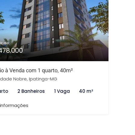
ir de:
478.000
io à Venda com 1 quarto, 40m²
dade Nobre, Ipatinga-MG
arto
2 Banheiros
1 Vaga
40 m²
 informações