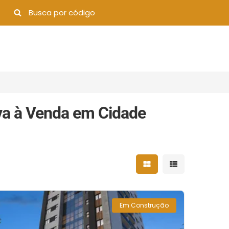
va à Venda em Cidade
Mostrar resultados 
Mostrar result
Em Construção