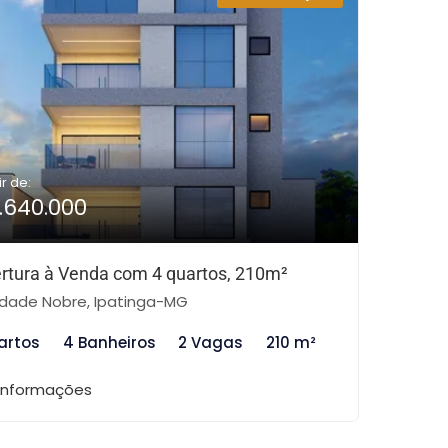
ir de:
1.640.000
rtura à Venda com 4 quartos, 210m²
dade Nobre, Ipatinga-MG
artos
4 Banheiros
2 Vagas
210 m²
 informações