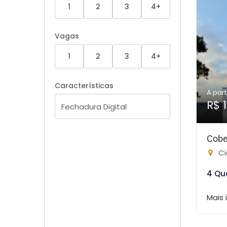
1
2
3
4+
Vagas
1
2
3
4+
Características
A part
R$ 
Cobe
Ci
4 Qu
Mais