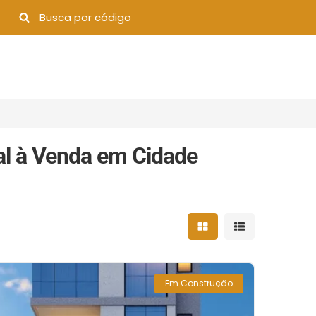
al à Venda em Cidade
Mostrar resultados 
Mostrar result
Em Construção