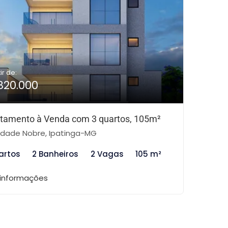
ir de:
820.000
tamento à Venda com 3 quartos, 105m²
dade Nobre, Ipatinga-MG
artos
2 Banheiros
2 Vagas
105 m²
 informações