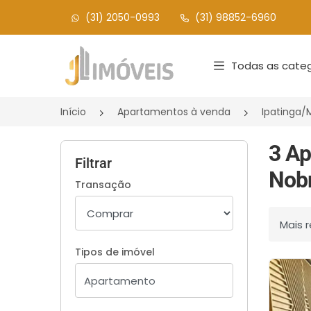
(31) 2050-0993
(31) 98852-6960
Página inicial
Todas as categ
Início
Apartamentos à venda
Ipatinga
3 Ap
Filtrar
Nobr
Transação
Ordenar
Tipos de imóvel