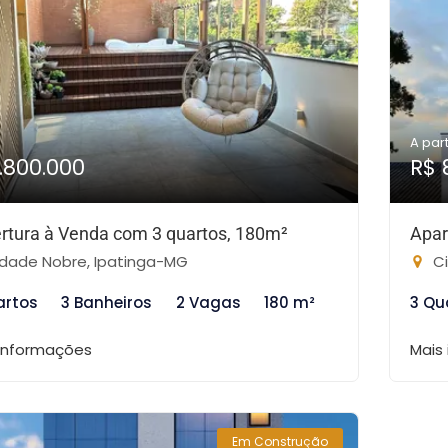
A part
1.800.000
R$ 
rtura à Venda com 3 quartos, 180m²
Apar
dade Nobre, Ipatinga-MG
Ci
artos
3 Banheiros
2 Vagas
180 m²
3 Qu
 informações
Mais
Em Construção