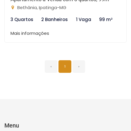
Bethânia, Ipatinga-MG
3 Quartos
2 Banheiros
1 Vaga
99 m²
Mais informações
‹
1
›
Menu