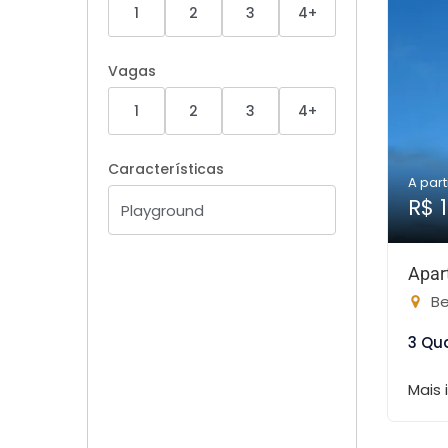
1
2
3
4+
Vagas
1
2
3
4+
Características
A part
R$ 1
Apar
Be
3 Qu
Mais