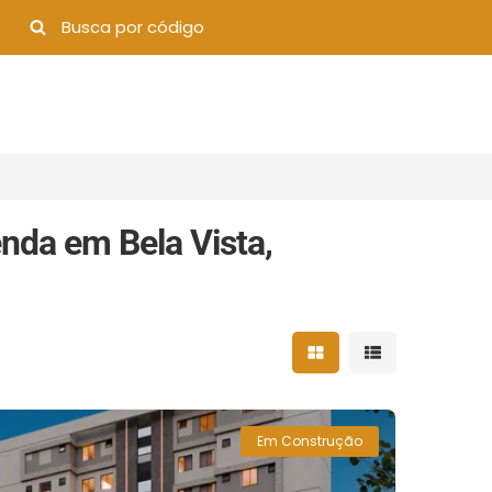
nda em Bela Vista,
Mostrar resultados 
Mostrar result
Em Construção