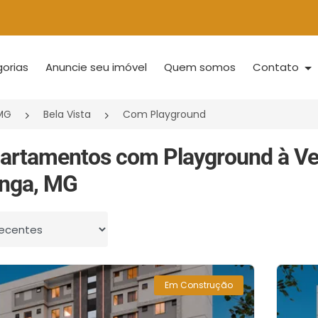
orias
Anuncie seu imóvel
Quem somos
Contato
/MG
Bela Vista
Com Playground
artamentos com Playground à Ve
inga, MG
 por
Em Construção