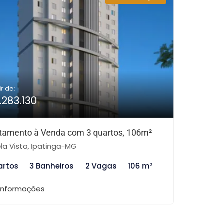
ir de:
.283.130
tamento à Venda com 3 quartos, 106m²
la Vista, Ipatinga-MG
artos
3 Banheiros
2 Vagas
106 m²
 informações