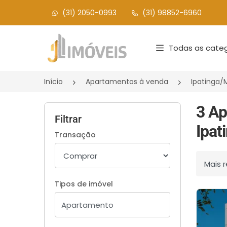
(31) 2050-0993
(31) 98852-6960
Página inicial
Todas as categ
Início
Apartamentos à venda
Ipatinga
3 Ap
Filtrar
Ipat
Transação
Ordenar
Tipos de imóvel