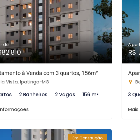
ir de:
A part
982.810
R$ 
tamento à Venda com 3 quartos, 156m²
Apar
la Vista, Ipatinga-MG
Be
artos
2 Banheiros
2 Vagas
156 m²
3 Qu
 informações
Mais
Em Construção