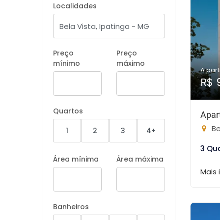
Localidades
Preço
Preço
mínimo
máximo
A part
R$ 
Quartos
Apar
Be
1
2
3
4+
3 Qu
Área mínima
Área máxima
Mais
Banheiros