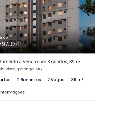
ir de:
797.374
tamento à Venda com 3 quartos, 89m²
la Vista, Ipatinga-MG
artos
2 Banheiros
2 Vagas
89 m²
 informações