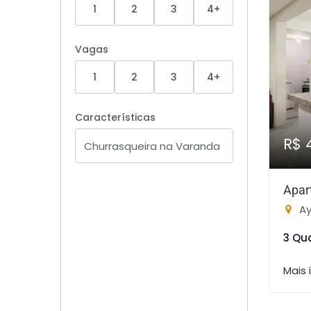
1
2
3
4+
Vagas
1
2
3
4+
Características
R$ 
Apar
Ay
3 Qu
Mais