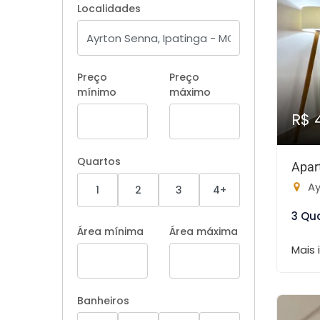
Localidades
Preço
Preço
mínimo
máximo
R$ 
Quartos
Apar
Ay
1
2
3
4+
3 Qu
Área mínima
Área máxima
Mais
Banheiros