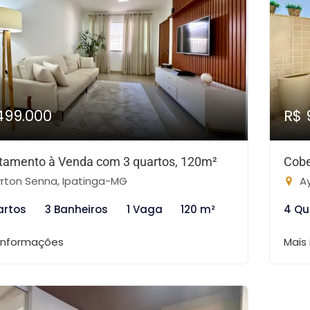
499.000
R$ 
tamento à Venda com 3 quartos, 120m²
Cobe
rton Senna, Ipatinga-MG
Ay
artos
3 Banheiros
1 Vaga
120 m²
4 Qu
 informações
Mais