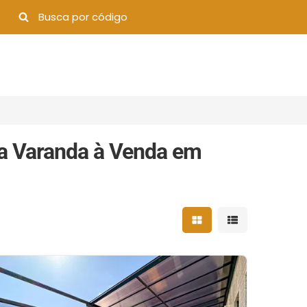
a Varanda à Venda em
Mostrar resultados 
Mostrar result