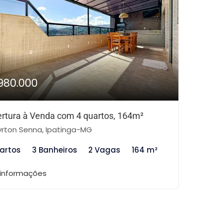
980.000
rtura à Venda com 4 quartos, 164m²
rton Senna, Ipatinga-MG
artos
3 Banheiros
2 Vagas
164 m²
 informações