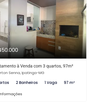
450.000
tamento à Venda com 3 quartos, 97m²
rton Senna, Ipatinga-MG
artos
2 Banheiros
1 Vaga
97 m²
 informações