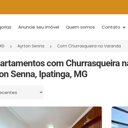
orias
Anuncie seu imóvel
Quem somos
Contato
/MG
Ayrton Senna
Com Churrasqueira na Varanda
artamentos com Churrasqueira n
on Senna, Ipatinga, MG
 por