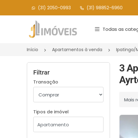
(31) 2050-0993
(31) 98852-6960
Página inicial
Todas as categ
Início
Apartamentos à venda
Ipatinga
3 Ap
Filtrar
Ayrt
Transação
Ordenar
Tipos de imóvel