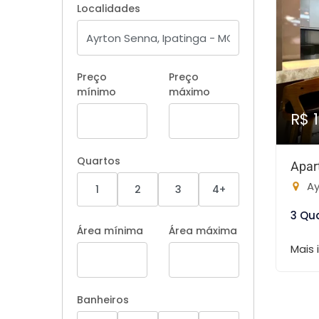
Localidades
Preço
Preço
mínimo
máximo
R$ 1
Quartos
Apar
Ay
1
2
3
4+
3 Qu
Área mínima
Área máxima
Mais
Banheiros