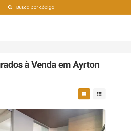
rados à Venda em Ayrton
Mostrar resultados 
Mostrar result