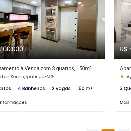
.100.000
R$ 
tamento à Venda com 3 quartos, 150m²
Apar
rton Senna, Ipatinga-MG
Ay
artos
4 Banheiros
2 Vagas
150 m²
3 Qu
 informações
Mais