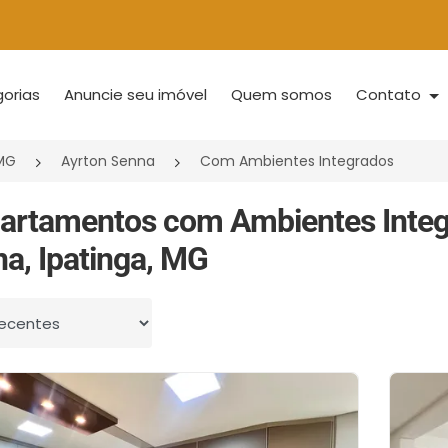
orias
Anuncie seu imóvel
Quem somos
Contato
/MG
Ayrton Senna
Com Ambientes Integrados
artamentos com Ambientes Integ
a, Ipatinga, MG
 por