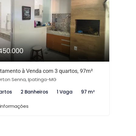
450.000
tamento à Venda com 3 quartos, 97m²
rton Senna, Ipatinga-MG
artos
2 Banheiros
1 Vaga
97 m²
 informações