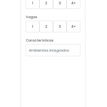
1
2
3
4+
Vagas
1
2
3
4+
Características