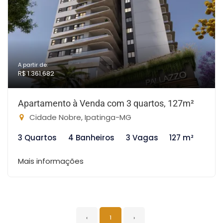
A partir de:
R$ 1.361.682
Apartamento à Venda com 3 quartos, 127m²
Cidade Nobre, Ipatinga-MG
3 Quartos
4 Banheiros
3 Vagas
127 m²
Mais informações
‹
1
›