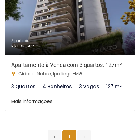
A partir de:
R$ 1.361.682
Apartamento à Venda com 3 quartos, 127m²
Cidade Nobre, Ipatinga-MG
3 Quartos
4 Banheiros
3 Vagas
127 m²
Mais informações
‹
1
›